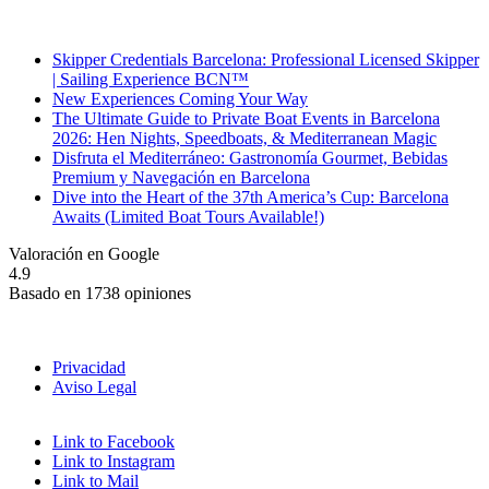
Recent Posts
Skipper Credentials Barcelona: Professional Licensed Skipper
| Sailing Experience BCN™
New Experiences Coming Your Way
The Ultimate Guide to Private Boat Events in Barcelona
2026: Hen Nights, Speedboats, & Mediterranean Magic
Disfruta el Mediterráneo: Gastronomía Gourmet, Bebidas
Premium y Navegación en Barcelona
Dive into the Heart of the 37th America’s Cup: Barcelona
Awaits (Limited Boat Tours Available!)
Valoración en Google
4.9
Basado en 1738 opiniones
Privacidad
Aviso Legal
Link to Facebook
Link to Instagram
Link to Mail