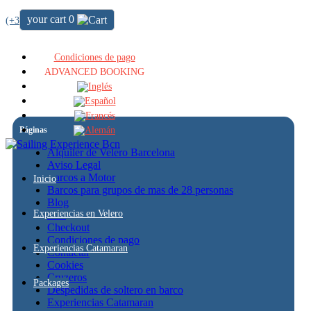
your cart
0
(+34) 722 64 51 72
Condiciones de pago
ADVANCED BOOKING
Páginas
Alquiler de Velero Barcelona
Aviso Legal
Barcos a Motor
Inicio
Barcos para grupos de mas de 28 personas
Blog
Experiencias en Velero
Cart
Checkout
Condiciones de pago
Experiencias Catamaran
Contactar
Cookies
Cruzeros
Packages
Despedidas de soltero en barco
Experiencias Catamaran