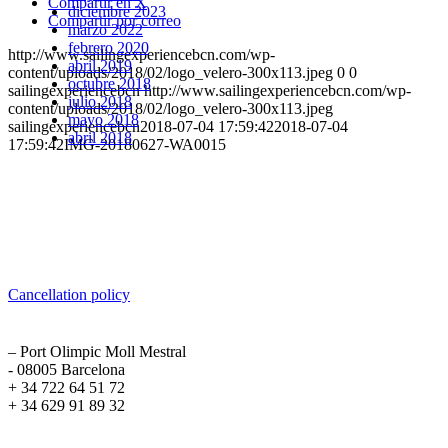
Compartir en X
diciembre 2023
Compartir por correo
marzo 2022
febrero 2020
http://www.sailingexperiencebcn.com/wp-
abril 2019
content/uploads/2018/02/logo_velero-300x113.jpeg
0
0
octubre 2018
sailingexperiencebcn
http://www.sailingexperiencebcn.com/wp-
julio 2018
content/uploads/2018/02/logo_velero-300x113.jpeg
mayo 2018
sailingexperiencebcn
2018-07-04 17:59:42
2018-07-04
abril 2018
17:59:42
IMG-20180627-WA0015
Sailing Experience Location
Cancellation Policy
Cancellation policy
ADDRESS
– Port Olimpic Moll Mestral
- 08005 Barcelona
+ 34 722 64 51 72
+ 34 629 91 89 32