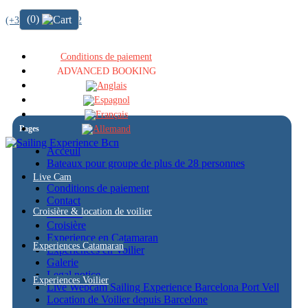
(0)
(+34) 722 64 51 72
Conditions de paiement
ADVANCED BOOKING
Pages
Acceuil
Bateaux pour groupe de plus de 28 personnes
Blog
Live Cam
Conditions de paiement
Contact
Croisière & location de voilier
Cookies
Croisière
Experience en Catamaran
Experiences Catamaran
Experiences en Voilier
Galerie
Legal notice
Experiences Voilier
Live Webcam Sailing Experience Barcelona Port Vell
Location de Voilier depuis Barcelone