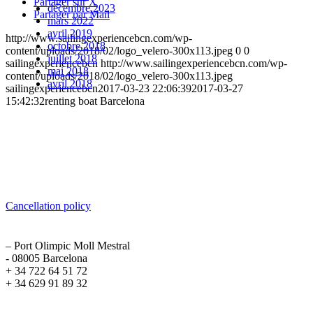
Partager sur X
décembre 2023
Partager par Mail
mars 2022
avril 2019
http://www.sailingexperiencebcn.com/wp-
octobre 2018
content/uploads/2018/02/logo_velero-300x113.jpeg
0
0
juillet 2018
sailingexperiencebcn
http://www.sailingexperiencebcn.com/wp-
mai 2018
content/uploads/2018/02/logo_velero-300x113.jpeg
avril 2018
sailingexperiencebcn
2017-03-23 22:06:39
2017-03-27
15:42:32
renting boat Barcelona
Sailing Experience Location
Cancellation Policy
Cancellation policy
ADDRESS
– Port Olimpic Moll Mestral
- 08005 Barcelona
+ 34 722 64 51 72
+ 34 629 91 89 32