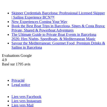
Recent Posts
Skipper Credentials Barcelona: Professional Licensed Skipper
| Sailing Experience BCN™
New Experiences Coming Your Way
Book the Best Boat Trips in Barcelona, Sitges & Costa Brava:
Private, Shared & Powerboat Adventures
The Ultimate Guide to Private Boat Events in Barcelona
2026: Hen Nights, Speedboats, & Mediterranean Magic
Savour the Mediterranean: Gourmet Food, Premium Drinks &
Sailing in Barcelona
Evaluations Google
4.9
Basé sur 1795 avis
Privacité
Legal notice
Lien vers Facebook
Lien vers Instagram
Lien vers Mail