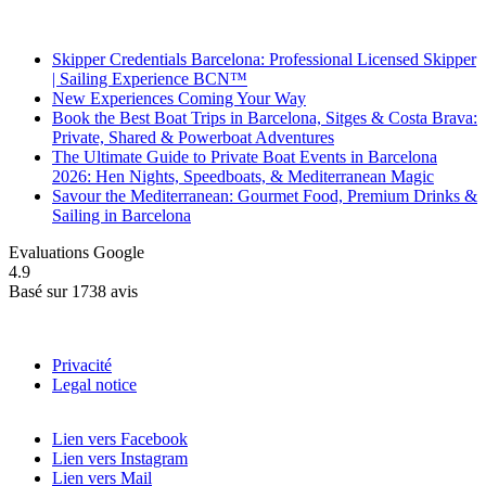
Recent Posts
Skipper Credentials Barcelona: Professional Licensed Skipper
| Sailing Experience BCN™
New Experiences Coming Your Way
Book the Best Boat Trips in Barcelona, Sitges & Costa Brava:
Private, Shared & Powerboat Adventures
The Ultimate Guide to Private Boat Events in Barcelona
2026: Hen Nights, Speedboats, & Mediterranean Magic
Savour the Mediterranean: Gourmet Food, Premium Drinks &
Sailing in Barcelona
Evaluations Google
4.9
Basé sur 1738 avis
Privacité
Legal notice
Lien vers Facebook
Lien vers Instagram
Lien vers Mail