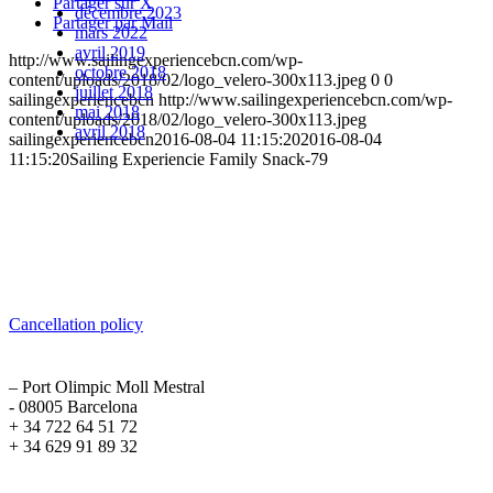
Partager sur X
décembre 2023
Partager par Mail
mars 2022
avril 2019
http://www.sailingexperiencebcn.com/wp-
octobre 2018
content/uploads/2018/02/logo_velero-300x113.jpeg
0
0
juillet 2018
sailingexperiencebcn
http://www.sailingexperiencebcn.com/wp-
mai 2018
content/uploads/2018/02/logo_velero-300x113.jpeg
avril 2018
sailingexperiencebcn
2016-08-04 11:15:20
2016-08-04
11:15:20
Sailing Experiencie Family Snack-79
Sailing Experience Location
Cancellation Policy
Cancellation policy
ADDRESS
– Port Olimpic Moll Mestral
- 08005 Barcelona
+ 34 722 64 51 72
+ 34 629 91 89 32