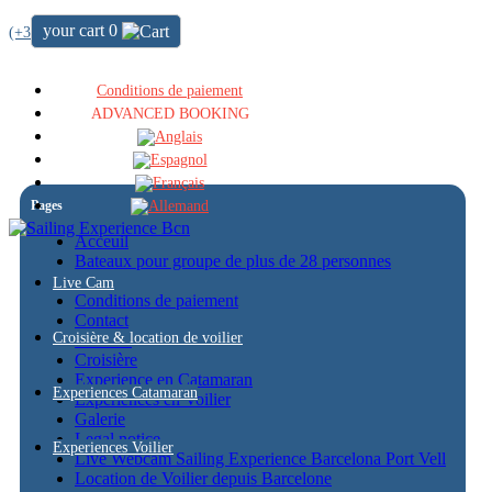
your cart
0
(+34) 722 64 51 72
Conditions de paiement
ADVANCED BOOKING
Pages
Acceuil
Bateaux pour groupe de plus de 28 personnes
Blog
Live Cam
Conditions de paiement
Contact
Croisière & location de voilier
Cookies
Croisière
Experience en Catamaran
Experiences Catamaran
Experiences en Voilier
Galerie
Legal notice
Experiences Voilier
Live Webcam Sailing Experience Barcelona Port Vell
Location de Voilier depuis Barcelone