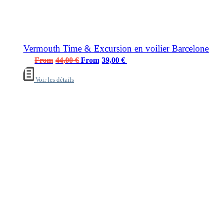
Vermouth Time & Excursion en voilier Barcelone
Le
Le
44,00
€
39,00
€
prix
prix
Voir les détails
initial
actuel
était :
est :
44,00 €.
39,00 €.