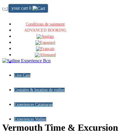
your cart
0
(+34) 722 64 51 72
Conditions de paiement
ADVANCED BOOKING
Live Cam
Croisière & location de voilier
Experiences Catamaran
Experiences Voilier
Vermouth Time
&
Excursion