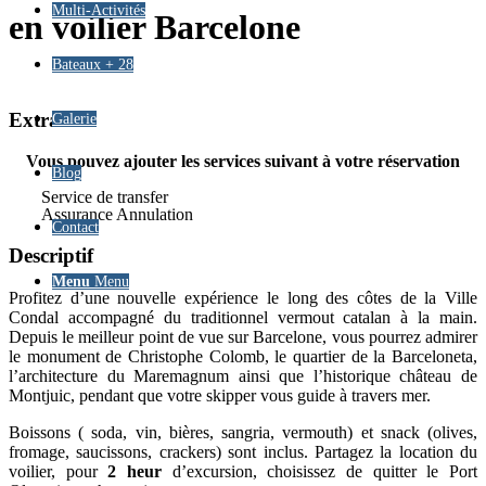
Multi-Activités
en voilier Barcelone
Bateaux + 28
Extras
Galerie
Vous pouvez ajouter les services suivant à votre réservation
Blog
Service de transfer
Assurance Annulation
Contact
Descriptif
Menu
Menu
Profitez d’une nouvelle expérience le long des côtes de la Ville
Condal accompagné du traditionnel vermout catalan à la main.
Depuis le meilleur point de vue sur Barcelone, vous pourrez admirer
le monument de Christophe Colomb, le quartier de la Barceloneta,
l’architecture du Maremagnum ainsi que l’historique château de
Montjuic, pendant que votre skipper vous guide à travers mer.
Boissons ( soda, vin, bières, sangria, vermouth) et snack (olives,
fromage, saucissons, crackers) sont inclus. Partagez la location du
voilier, pour
2 heur
d’excursion, choisissez de quitter le Port