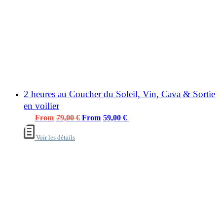
2 heures au Coucher du Soleil, Vin, Cava & Sortie
en voilier
Le
Le
79,00
€
59,00
€
prix
prix
Voir les détails
initial
actuel
était :
est :
79,00 €.
59,00 €.